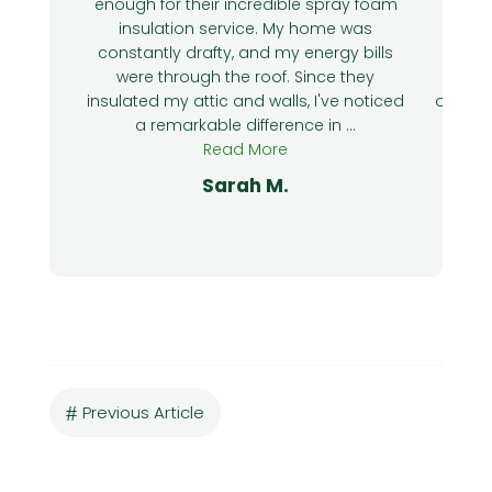
enough for their incredible spray foam
insu
insulation service. My home was
ma
constantly drafty, and my energy bills
know
were through the roof. Since they
que
insulated my attic and walls, I've noticed
outsta
a remarkable difference in ...
r
Read More
Sarah M.
#
Previous Article