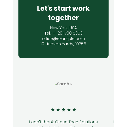
Let's start work
together
New York, USA
Tel.: +1 201 700 5353
office@example.com
10 Hudson Yards, 10256
★
★
★
★
★
I can't thank Green Tech Solutions
I was 